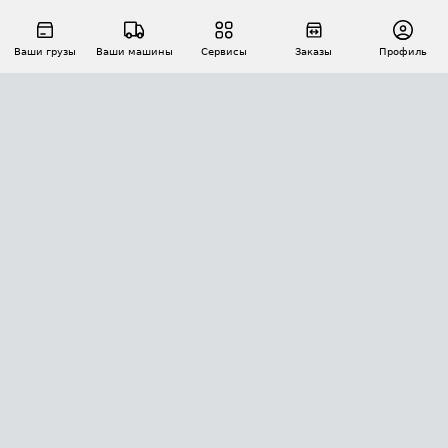
Ваши грузы
Ваши машины
Сервисы
Заказы
Профиль
АВТОМАТИЗАЦИЯ ПЕРЕВОЗОК
Площадки
Заказы
Торги
Тендеры
АТИ-Доки
GPS-мониторинг
АТИ Мессенджер
Цепочки грузов
API ATI.SU
ПОЛЕЗНОЕ
Расчет расстояний
БЕЗОПАСНОСТЬ
Академия ATI.SU
ATI.SU о безопасности
Звезды ATI.SU на вашем сайте
КОНТАКТЫ И ТАРИФЫ
Памятка по проверке контрагентов
Индекс ATI.SU FTL РФ
О системе ATI.SU
Светофор+
Средние ставки
ИНФОРМАЦИЯ
Контактная информация