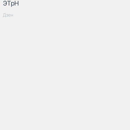
ЭТрН
Дзен