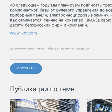
«В следующем году мы планируем подписать тре
компонентной базы от рулевого управления до но
приборные панели, электронноцифровые замки», 
Как отмечается, сейчас на конвейер КамАЗа сво
десяти белорусских фирм и компаний.
www.ixbt.com
автокомпоненты
камаз
набережные челны
татарстан
ОБСУДИТЬ
Публикации по теме