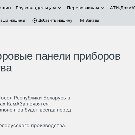
ашин
Грузовладельцам
Перевозчикам
АТИ-Доки
А
Ваши машины
Добавить машину
Заказы
фровые панели приборов
тва
осол Республики Беларусь в
ках КамАЗа появятся
понентов будет всегда перед
елорусского производства.