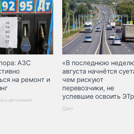
пора: АЗС
«В последнюю недел
ктивно
августа начнётся суета
ься на ремонт и
чем рискуют
инг
перевозчики, не
успевшие освоить ЭТ
ла и автохимия
Дзен