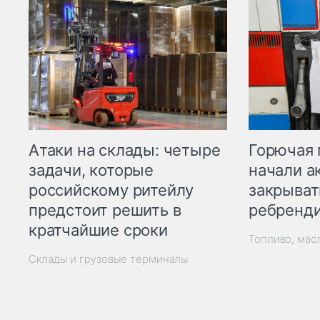
Горючая 
Атаки на склады: четыре
начали а
задачи, которые
закрыват
российскому ритейлу
ребренд
предстоит решить в
кратчайшие сроки
Топливо, мас
Склады и грузовые терминалы