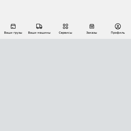
Ваши грузы
Ваши машины
Сервисы
Заказы
Профиль
АВТОМАТИЗАЦИЯ ПЕРЕВОЗОК
Площадки
Заказы
Торги
Тендеры
АТИ-Доки
GPS-мониторинг
АТИ Мессенджер
Цепочки грузов
API ATI.SU
ПОЛЕЗНОЕ
Расчет расстояний
БЕЗОПАСНОСТЬ
Академия ATI.SU
ATI.SU о безопасности
Звезды ATI.SU на вашем сайте
КОНТАКТЫ И ТАРИФЫ