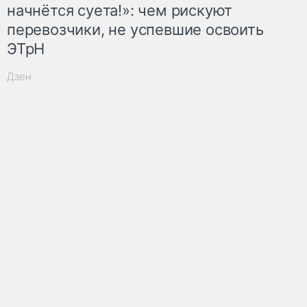
начнётся суета!»: чем рискуют
перевозчики, не успевшие освоить
ЭТрН
Дзен