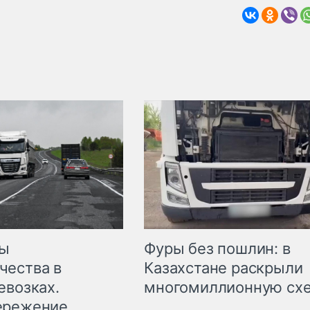
мы
Фуры без пошлин: в
чества в
Казахстане раскрыли
евозках.
многомиллионную сх
ережение