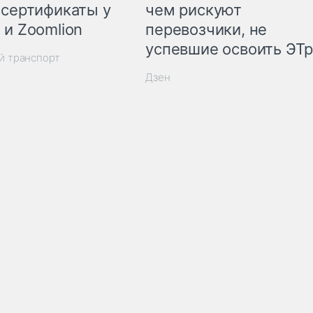
 сертификаты у
чем рискуют
 и Zoomlion
перевозчики, не
успевшие освоить ЭТ
й транспорт
Дзен