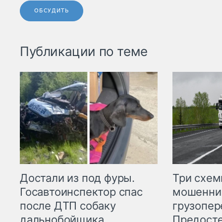
ОБСУДИТЬ
Публикации по теме
Три схе
Достали из под фуры.
мошенни
Госавтоинспектор спас
грузопер
после ДТП собаку
Предост
дальнобойщика