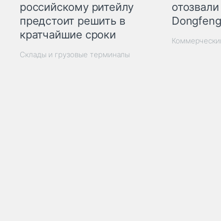
отозвали
российскому ритейлу
Dongfeng
предстоит решить в
кратчайшие сроки
Коммерчески
Склады и грузовые терминалы