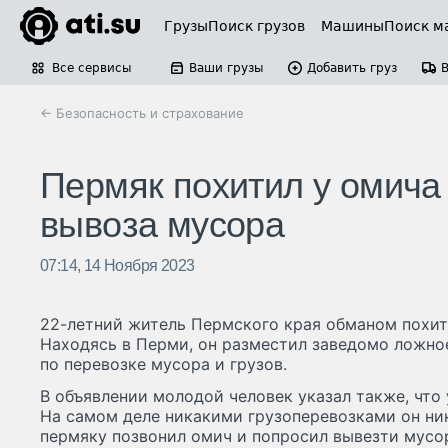
Грузы
Поиск грузов
Машины
Поиск м
Все сервисы
Ваши грузы
Добавить груз
← Безопасность и страхование
Пермяк похитил у омича
вывоза мусора
07:14, 14 Ноября 2023
22-летний житель Пермского края обманом похити
Находясь в Перми, он разместил заведомо ложное
по перевозке мусора и грузов.
В объявлении молодой человек указал также, что 
На самом деле никакими грузоперевозками он ник
пермяку позвонил омич и попросил вывезти мусо