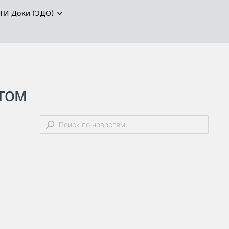
ТИ-Доки (ЭДО)
гом