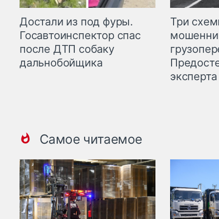
Три схе
Достали из под фуры.
мошенни
Госавтоинспектор спас
грузопер
после ДТП собаку
Предост
дальнобойщика
эксперта
Самое читаемое