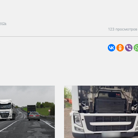
усь
123 просмотров 