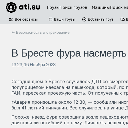
Грузы
Поиск грузов
Машины
Поиск м
Все сервисы
Ваши грузы
Добавить груз
← Безопасность и страхование
В Бресте фура насмерть
13:23, 16 Ноября 2023
Сегодня днем в Бресте случилось ДТП со смерте
полуприцепом наехала на пешехода, который, по
ГАИ, пересекал проезжую часть. От полученных т
«Авария произошла около 12:30, — сообщили инс
был 41-летний пинчанин. Все случилось на улице
Похоже, наезд фура совершила возле пешеходного
двигался ли погибший по нему. Личность пешехода