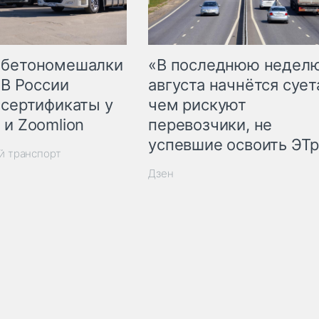
 бетономешалки
«В последнюю недел
 В России
августа начнётся суета
 сертификаты у
чем рискуют
 и Zoomlion
перевозчики, не
успевшие освоить ЭТ
й транспорт
Дзен