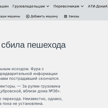
ашин
Грузовладельцам
Перевозчикам
АТИ-Доки
А
Ваши машины
Добавить машину
Заказы
 сбила пешехода
льным исходом. Фура с
 предварительной информации
равм пострадавший скончался.
пекторы. — За рулем грузовика
 Дубровской, вблизи дома №36».
 перехода. Неизвестно, однако,
 пока не установлена.