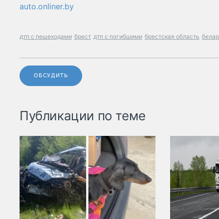
auto.onliner.by
дтп с пешеходами
брест
дтп с погибшими
брестская область
белар
ОБСУДИТЬ
Публикации по теме