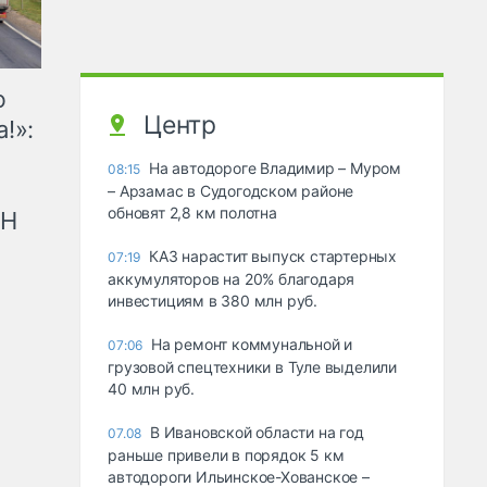
ю
Центр
!»:
На автодороге Владимир – Муром
08:15
– Арзамас в Судогодском районе
обновят 2,8 км полотна
рН
КАЗ нарастит выпуск стартерных
07:19
аккумуляторов на 20% благодаря
инвестициям в 380 млн руб.
На ремонт коммунальной и
07:06
грузовой спецтехники в Туле выделили
40 млн руб.
В Ивановской области на год
07.08
раньше привели в порядок 5 км
автодороги Ильинское-Хованское –