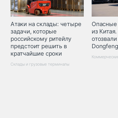
Опасные
Атаки на склады: четыре
из Китая.
задачи, которые
отозвали
российскому ритейлу
Dongfeng
предстоит решить в
кратчайшие сроки
Коммерчески
Склады и грузовые терминалы