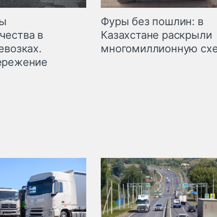
мы
Фуры без пошлин: в
чества в
Казахстане раскрыли
евозках.
многомиллионную сх
ережение