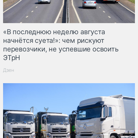
«В последнюю неделю августа
начнётся суета!»: чем рискуют
перевозчики, не успевшие освоить
ЭТрН
Дзен