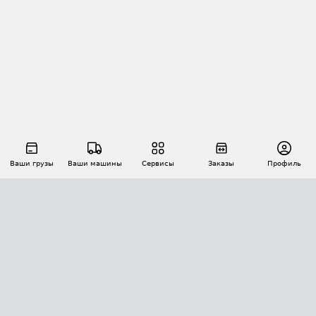
Ваши грузы
Ваши машины
Сервисы
Заказы
Профиль
АВТОМАТИЗАЦИЯ ПЕРЕВОЗОК
Площадки
Заказы
Торги
Тендеры
АТИ-Доки
GPS-мониторинг
АТИ Мессенджер
Цепочки грузов
API ATI.SU