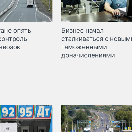
Бизнес начал
тане опять
сталкиваться с новым
контроль
таможенными
евозок
доначислениями