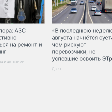
пора: АЗС
«В последнюю недел
ктивно
августа начнётся суета
ься на ремонт и
чем рискуют
инг
перевозчики, не
успевшие освоить ЭТ
ла и автохимия
Дзен