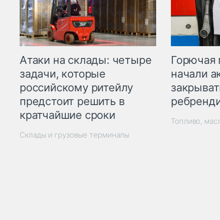
Горючая 
Атаки на склады: четыре
начали а
задачи, которые
закрыват
российскому ритейлу
ребренд
предстоит решить в
кратчайшие сроки
Топливо, мас
Склады и грузовые терминалы