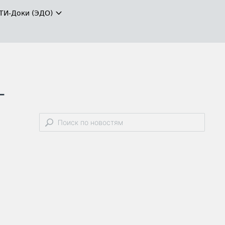
ТИ-Доки (ЭДО)
-