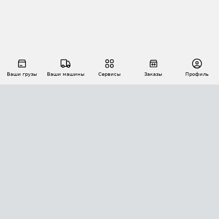
Ваши грузы
Ваши машины
Сервисы
Заказы
Профиль
АВТОМАТИЗАЦИЯ ПЕРЕВОЗОК
Площадки
Заказы
Торги
Тендеры
АТИ-Доки
GPS-мониторинг
АТИ Мессенджер
Цепочки грузов
API ATI.SU
ПОЛЕЗНОЕ
Расчет расстояний
БЕЗОПАСНОСТЬ
Академия ATI.SU