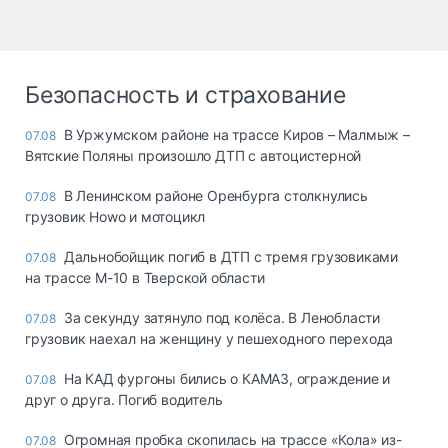
Безопасность и страхование
В Уржумском районе на трассе Киров – Малмыж –
07.08
Вятские Поляны произошло ДТП с автоцистерной
В Ленинском районе Оренбурга столкнулись
07.08
грузовик Howo и мотоцикл
Дальнобойщик погиб в ДТП с тремя грузовиками
07.08
на трассе М-10 в Тверской области
За секунду затянуло под колёса. В Ленобласти
07.08
грузовик наехал на женщину у пешеходного перехода
На КАД фургоны бились о КАМАЗ, ограждение и
07.08
друг о друга. Погиб водитель
Огромная пробка скопилась на трассе «Кола» из-
07.08