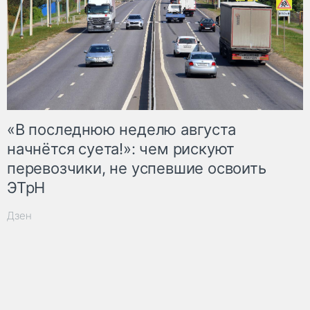
«В последнюю неделю августа
начнётся суета!»: чем рискуют
перевозчики, не успевшие освоить
ЭТрН
Дзен