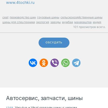
www.4tochki.ru
ceat
производство шин
грузовые шины
сельскохозяйственные шины
шины для спецтехники
экология
заводы
мумбаи
махараштра
индия
101 просмотров всего.
ОБСУДИТЬ
Автосервис, запчасти, шины
Vaculug и Vipal создали шину с низким
17:58