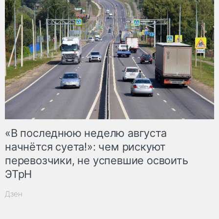
«В последнюю неделю августа
начнётся суета!»: чем рискуют
перевозчики, не успевшие освоить
ЭТрН
Дзен