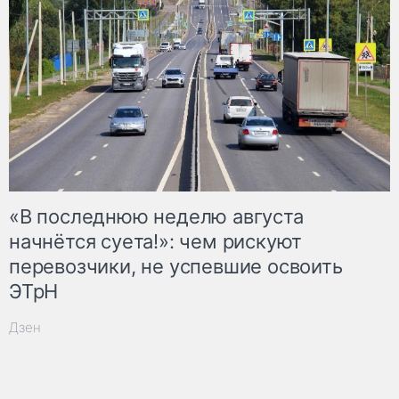
«В последнюю неделю августа
начнётся суета!»: чем рискуют
перевозчики, не успевшие освоить
ЭТрН
Дзен