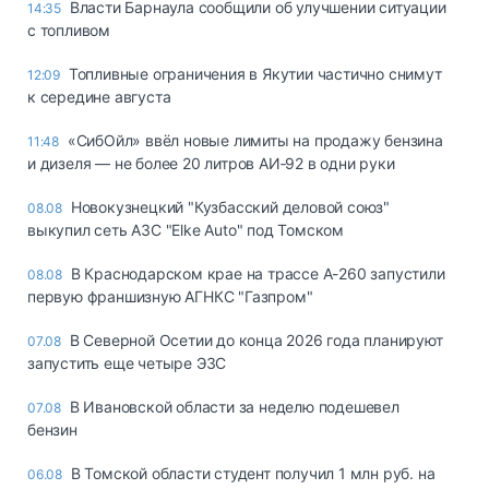
Власти Барнаула сообщили об улучшении ситуации
14:35
с топливом
Топливные ограничения в Якутии частично снимут
12:09
к середине августа
«СибОйл» ввёл новые лимиты на продажу бензина
11:48
и дизеля — не более 20 литров АИ‑92 в одни руки
Новокузнецкий "Кузбасский деловой союз"
08.08
выкупил сеть АЗС "Elke Auto" под Томском
В Краснодарском крае на трассе А-260 запустили
08.08
первую франшизную АГНКС "Газпром"
В Северной Осетии до конца 2026 года планируют
07.08
запустить еще четыре ЭЗС
В Ивановской области за неделю подешевел
07.08
бензин
В Томской области студент получил 1 млн руб. на
06.08