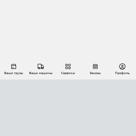
Ваши грузы
Ваши машины
Сервисы
Заказы
Профиль
АВТОМАТИЗАЦИЯ ПЕРЕВОЗОК
Площадки
Заказы
Торги
Тендеры
АТИ-Доки
GPS-мониторинг
АТИ Мессенджер
Цепочки грузов
API ATI.SU