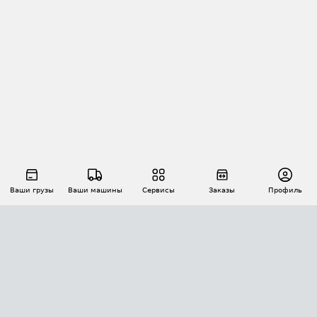
Ваши грузы
Ваши машины
Сервисы
Заказы
Профиль
АВТОМАТИЗАЦИЯ ПЕРЕВОЗОК
Площадки
Заказы
Торги
Тендеры
АТИ-Доки
GPS-мониторинг
АТИ Мессенджер
Цепочки грузов