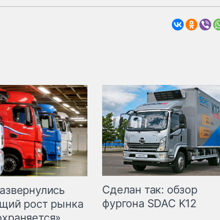
Сделан так: обзор
развернулись
фургона SDAC K12
бщий рост рынка
охраняется»