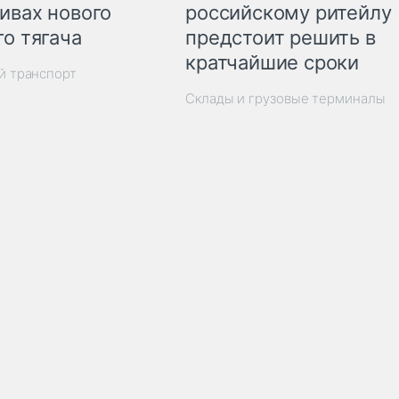
ивах нового
российскому ритейлу
го тягача
предстоит решить в
кратчайшие сроки
й транспорт
Склады и грузовые терминалы