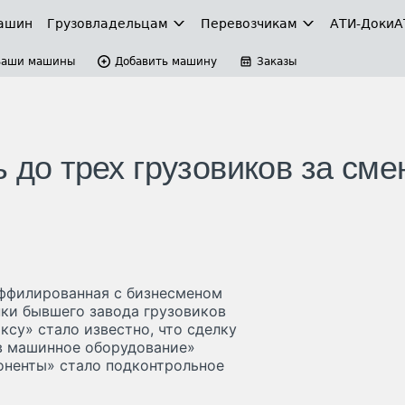
ашин
Грузовладельцам
Перевозчикам
АТИ-Доки
А
Ваши машины
Добавить машину
Заказы
 до трех грузовиков за сме
ффилированная с бизнесменом
ки бывшего завода грузовиков
ксу» стало известно, что сделку
в машинное оборудование»
поненты» стало подконтрольное