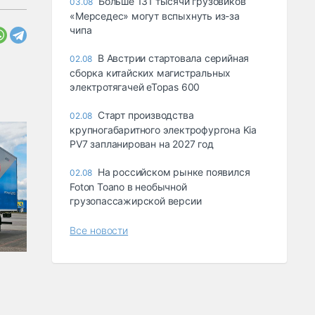
Больше 131 тысячи грузовиков
03.08
«Мерседес» могут вспыхнуть из-за
чипа
В Австрии стартовала серийная
02.08
сборка китайских магистральных
электротягачей eTopas 600
Старт производства
02.08
крупногабаритного электрофургона Kia
PV7 запланирован на 2027 год
На российском рынке появился
02.08
Foton Toano в необычной
грузопассажирской версии
Все новости