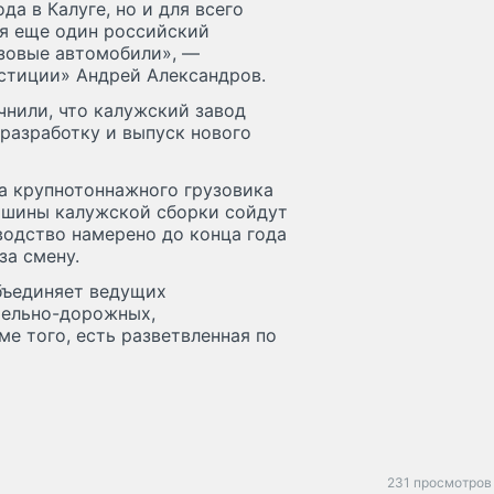
да в Калуге, но и для всего
ся еще один российский
зовые автомобили», —
стиции» Андрей Александров.
нили, что калужский завод
 разработку и выпуск нового
а крупнотоннажного грузовика
ашины калужской сборки сойдут
водство намерено до конца года
за смену.
бъединяет ведущих
тельно-дорожных,
е того, есть разветвленная по
231 просмотров 