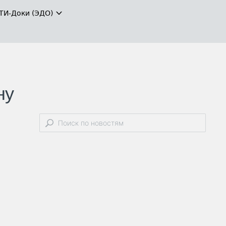
ТИ-Доки (ЭДО)
ну