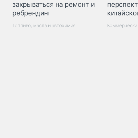
закрываться на ремонт и
перспект
ребрендинг
китайско
Топливо, масла и автохимия
Коммерчески