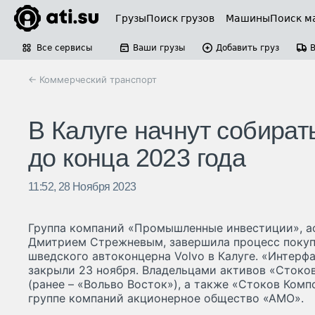
Грузы
Поиск грузов
Машины
Поиск м
Все сервисы
Ваши грузы
Добавить груз
← Коммерческий транспорт
В Калуге начнут собирать
до конца 2023 года
11:52, 28 Ноября 2023
Группа компаний «Промышленные инвестиции», а
Дмитрием Стрежневым, завершила процесс покуп
шведского автоконцерна Volvo в Калуге. «Интерфа
закрыли 23 ноября. Владельцами активов «Стоко
(ранее – «Вольво Восток»), а также «Стоков Ком
группе компаний акционерное общество «АМО».