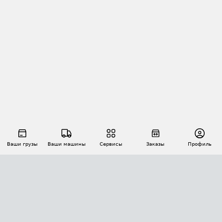
Ваши грузы
Ваши машины
Сервисы
Заказы
Профиль
АВТОМАТИЗАЦИЯ ПЕРЕВОЗОК
Площадки
Заказы
Торги
Тендеры
АТИ-Доки