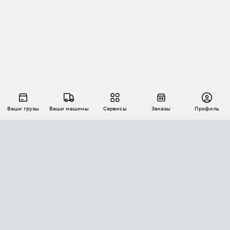
Ваши грузы
Ваши машины
Сервисы
Заказы
Профиль
АВТОМАТИЗАЦИЯ ПЕРЕВОЗОК
Площадки
Заказы
Торги
Тендеры
АТИ-Доки
GPS-мониторинг
АТИ Мессенджер
Цепочки грузов
API ATI.SU
ПОЛЕЗНОЕ