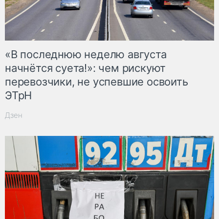
«В последнюю неделю августа
начнётся суета!»: чем рискуют
перевозчики, не успевшие освоить
ЭТрН
Дзен