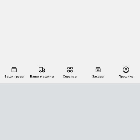
Ваши грузы
Ваши машины
Сервисы
Заказы
Профиль
АВТОМАТИЗАЦИЯ ПЕРЕВОЗОК
Площадки
Заказы
Торги
Тендеры
АТИ-Доки
GPS-мониторинг
АТИ Мессенджер
Цепочки грузов
API ATI.SU