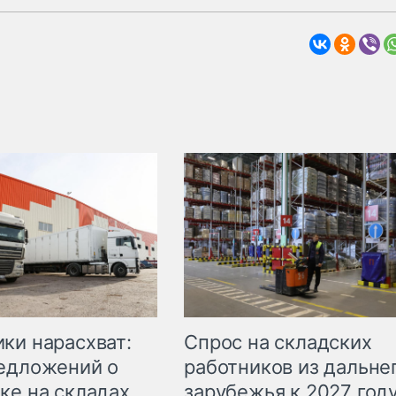
ки нарасхват:
Спрос на складских
едложений о
работников из дальне
ке на складах
зарубежья к 2027 год