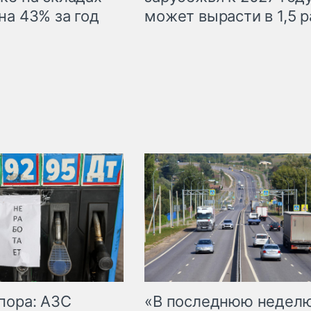
на 43% за год
может вырасти в 1,5 р
пора: АЗС
«В последнюю недел