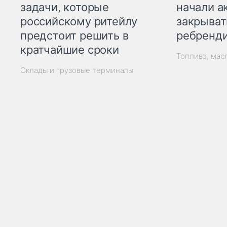
начали а
задачи, которые
закрыват
российскому ритейлу
ребренд
предстоит решить в
кратчайшие сроки
Топливо, мас
Склады и грузовые терминалы