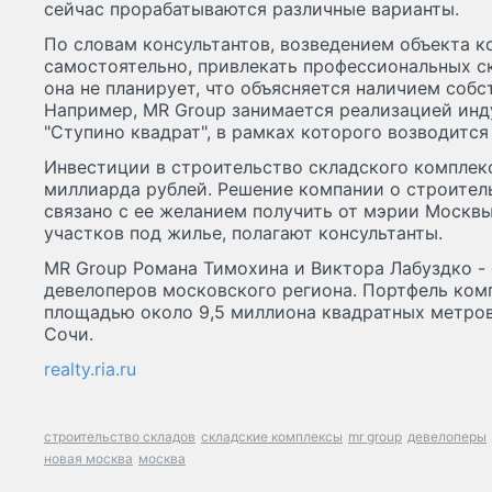
сейчас прорабатываются различные варианты.
По словам консультантов, возведением объекта к
самостоятельно, привлекать профессиональных с
она не планирует, что объясняется наличием собс
Например, MR Group занимается реализацией инд
"Ступино квадрат", в рамках которого возводится
Инвестиции в строительство складского комплекс
миллиарда рублей. Решение компании о строител
связано с ее желанием получить от мэрии Москвы
участков под жилье, полагают консультанты.
MR Group Романа Тимохина и Виктора Лабуздко -
девелоперов московского региона. Портфель ко
площадью около 9,5 миллиона квадратных метров
Сочи.
realty.ria.ru
строительство складов
складские комплексы
mr group
девелоперы
новая москва
москва