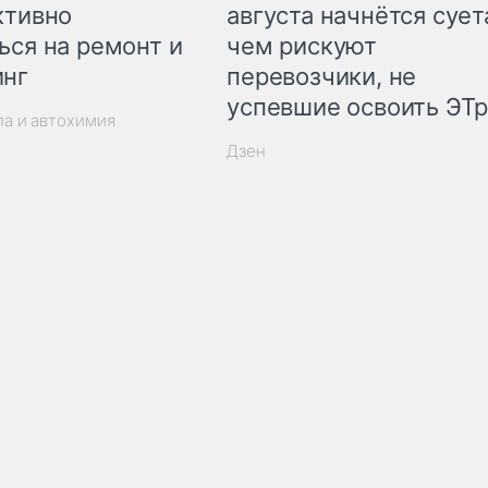
ктивно
августа начнётся суета
ься на ремонт и
чем рискуют
инг
перевозчики, не
успевшие освоить ЭТ
ла и автохимия
Дзен