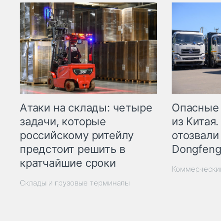
Опасные
Атаки на склады: четыре
из Китая.
задачи, которые
отозвали
российскому ритейлу
Dongfeng
предстоит решить в
кратчайшие сроки
Коммерчески
Склады и грузовые терминалы