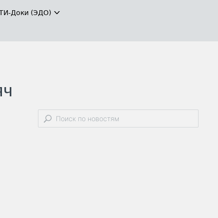
ТИ-Доки (ЭДО)
яч