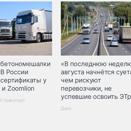
 бетономешалки
«В последнюю недел
 В России
августа начнётся суета
 сертификаты у
чем рискуют
 и Zoomlion
перевозчики, не
успевшие освоить ЭТ
й транспорт
Дзен