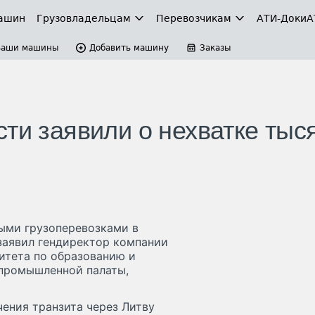
ашин
Грузовладельцам
Перевозчикам
АТИ-Доки
А
Ваши машины
Добавить машину
Заказы
ти заявили о нехватке тыс
ыми грузоперевозками в
заявил гендиректор компании
митета по образованию и
-промышленной палаты,
чения транзита через Литву