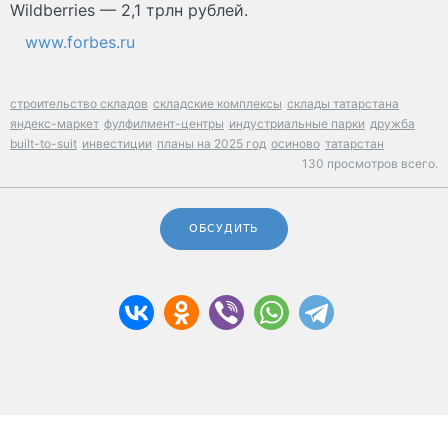
Wildberries — 2,1 трлн рублей.
www.forbes.ru
строительство складов
складские комплексы
склады татарстана
яндекс-маркет
фулфилмент-центры
индустриальные парки
дружба
built-to-suit
инвестиции
планы на 2025 год
осиново
татарстан
130 просмотров всего.
ОБСУДИТЬ