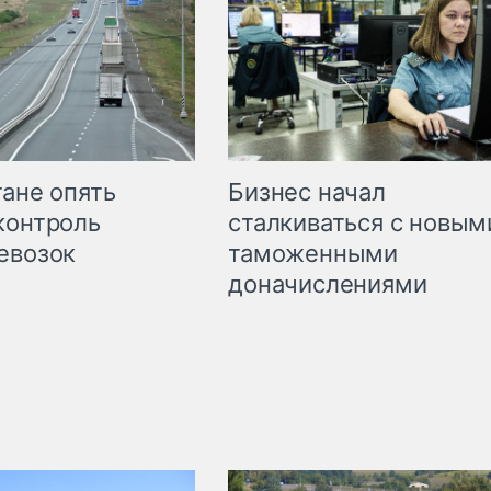
Бизнес начал
тане опять
сталкиваться с новым
контроль
таможенными
евозок
доначислениями