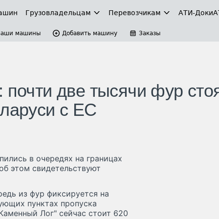
ашин
Грузовладельцам
Перевозчикам
АТИ-Доки
А
Ваши машины
Добавить машину
Заказы
 почти две тысячи фур стоя
еларуси с ЕС
пились в очередях на границах
об этом свидетельствуют
ередь из фур фиксируется на
вующих пунктах пропуска
"Каменный Лог" сейчас стоит 620