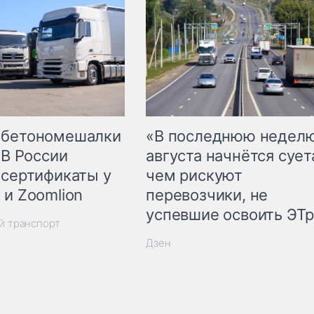
 бетономешалки
«В последнюю недел
 В России
августа начнётся суета
 сертификаты у
чем рискуют
 и Zoomlion
перевозчики, не
успевшие освоить ЭТ
й транспорт
Дзен