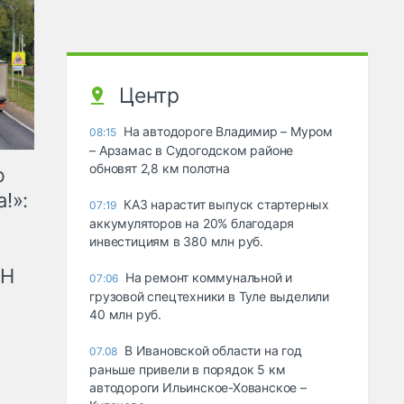
Центр
На автодороге Владимир – Муром
08:15
– Арзамас в Судогодском районе
обновят 2,8 км полотна
ю
!»:
КАЗ нарастит выпуск стартерных
07:19
аккумуляторов на 20% благодаря
инвестициям в 380 млн руб.
рН
На ремонт коммунальной и
07:06
грузовой спецтехники в Туле выделили
40 млн руб.
В Ивановской области на год
07.08
раньше привели в порядок 5 км
автодороги Ильинское-Хованское –