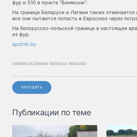
фур и 510 в пункте "Бенякони".
На границе Беларуси и Латвии также отмечается 
все они пытаются попасть в Евросоюз через погр
На белорусско-польской границе в настоящее вр
из фур.
sputnik.by
очереди на границе
беларусь
евросоюз
ОБСУДИТЬ
Публикации по теме