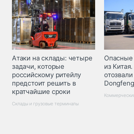
Опасные
Атаки на склады: четыре
из Китая.
задачи, которые
отозвали
российскому ритейлу
Dongfeng
предстоит решить в
кратчайшие сроки
Коммерчески
Склады и грузовые терминалы