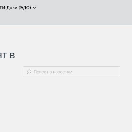
ТИ-Доки (ЭДО)
т в