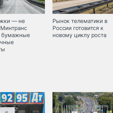
жки — не
Рынок телематики в
 Минтранс
России готовится к
л бумажные
новому циклу роста
очные
ты