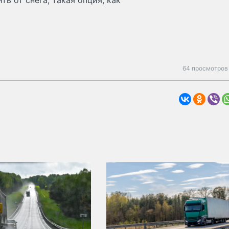
ь от снега, такая опция, как
64 просмотров 