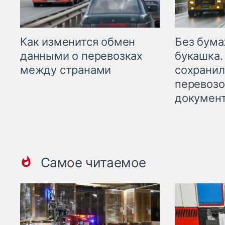
Как изменится обмен
Без бума
данными о перевозках
букашка.
между странами
сохрани
перевоз
докумен
Самое читаемое