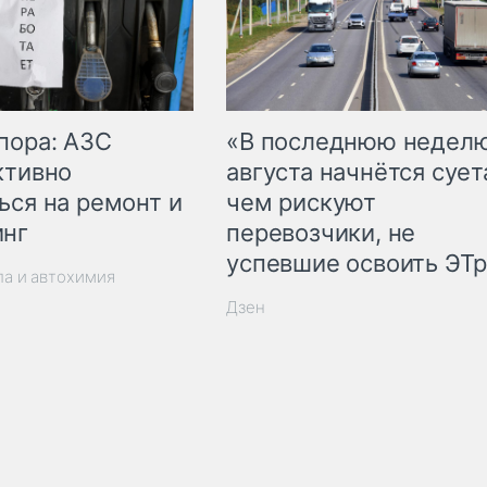
пора: АЗС
«В последнюю недел
ктивно
августа начнётся суета
ься на ремонт и
чем рискуют
инг
перевозчики, не
успевшие освоить ЭТ
ла и автохимия
Дзен