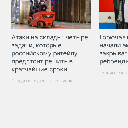
Горючая 
Атаки на склады: четыре
начали а
задачи, которые
закрыват
российскому ритейлу
ребренд
предстоит решить в
кратчайшие сроки
Топливо, мас
Склады и грузовые терминалы