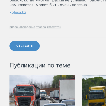
Зимой, когда многие трассы не успевают расчистит
нам кажется, может быть очень полезна.
kolesa.kz
видеонаблюдение
трасса
казахстан
ОБСУДИТЬ
Публикации по теме