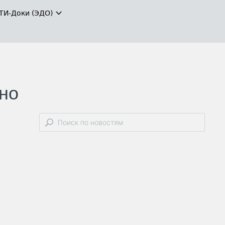
ТИ-Доки (ЭДО)
жно