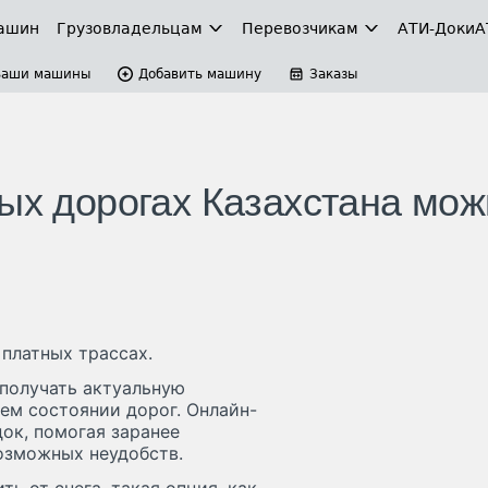
ашин
Грузовладельцам
Перевозчикам
АТИ-Доки
А
Ваши машины
Добавить машину
Заказы
ных дорогах Казахстана мо
платных трассах.
получать актуальную
ем состоянии дорог. Онлайн-
ок, помогая заранее
озможных неудобств.