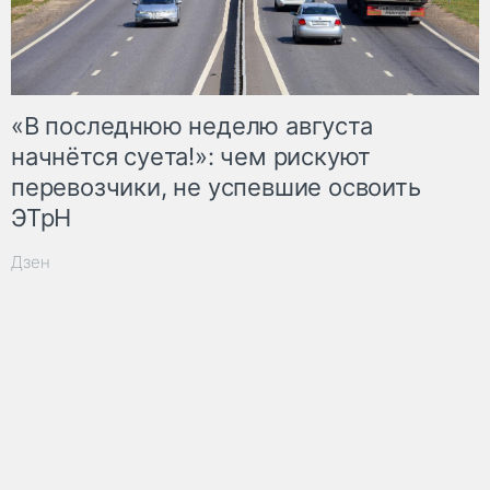
«В последнюю неделю августа
начнётся суета!»: чем рискуют
перевозчики, не успевшие освоить
ЭТрН
Дзен