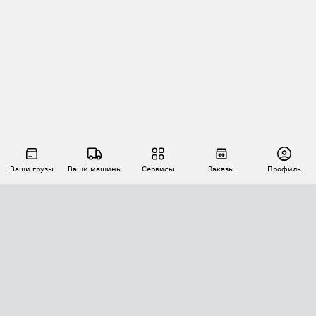
Ваши грузы
Ваши машины
Сервисы
Заказы
Профиль
АВТОМАТИЗАЦИЯ ПЕРЕВОЗОК
Площадки
Заказы
Торги
Тендеры
АТИ-Доки
GPS-мониторинг
АТИ Мессенджер
Цепочки грузов
API ATI.SU