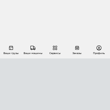
Ваши грузы
Ваши машины
Сервисы
Заказы
Профиль
АВТОМАТИЗАЦИЯ ПЕРЕВОЗОК
Площадки
Заказы
Торги
Тендеры
АТИ-Доки
GPS-мониторинг
АТИ Мессенджер
Цепочки грузов
API ATI.SU