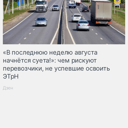
«В последнюю неделю августа
начнётся суета!»: чем рискуют
перевозчики, не успевшие освоить
ЭТрН
Дзен