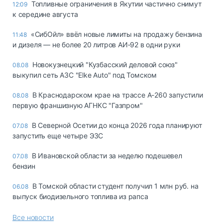
Топливные ограничения в Якутии частично снимут
12:09
к середине августа
«СибОйл» ввёл новые лимиты на продажу бензина
11:48
и дизеля — не более 20 литров АИ‑92 в одни руки
Новокузнецкий "Кузбасский деловой союз"
08.08
выкупил сеть АЗС "Elke Auto" под Томском
В Краснодарском крае на трассе А-260 запустили
08.08
первую франшизную АГНКС "Газпром"
В Северной Осетии до конца 2026 года планируют
07.08
запустить еще четыре ЭЗС
В Ивановской области за неделю подешевел
07.08
бензин
В Томской области студент получил 1 млн руб. на
06.08
выпуск биодизельного топлива из рапса
Все новости