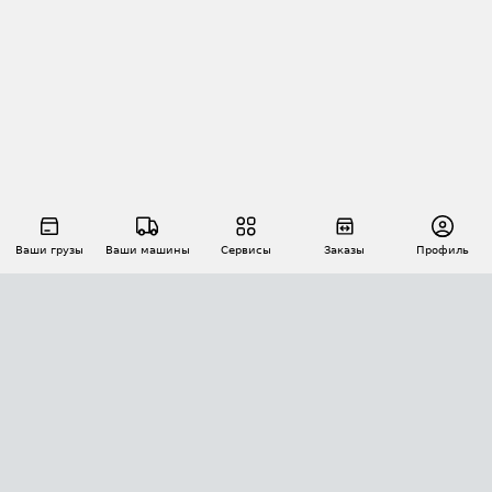
Ваши грузы
Ваши машины
Сервисы
Заказы
Профиль
АВТОМАТИЗАЦИЯ ПЕРЕВОЗОК
Площадки
Заказы
Торги
Тендеры
АТИ-Доки
GPS-мониторинг
АТИ Мессенджер
Цепочки грузов
API ATI.SU