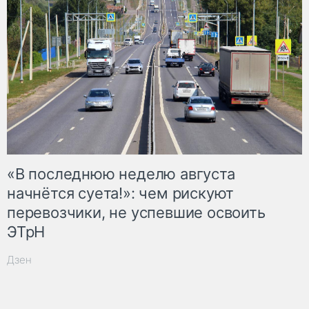
«В последнюю неделю августа
начнётся суета!»: чем рискуют
перевозчики, не успевшие освоить
ЭТрН
Дзен