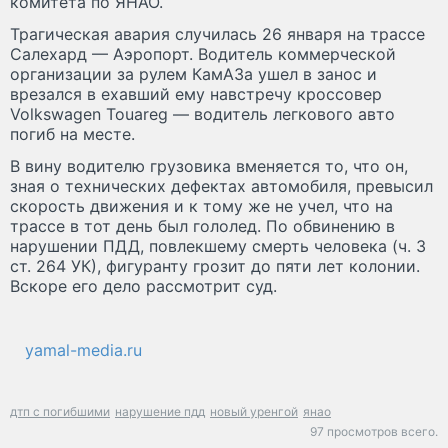
комитета по ЯНАО.
Трагическая авария случилась 26 января на трассе
Салехард — Аэропорт. Водитель коммерческой
организации за рулем КамАЗа ушел в занос и
врезался в ехавший ему навстречу кроссовер
Volkswagen Touareg — водитель легкового авто
погиб на месте.
В вину водителю грузовика вменяется то, что он,
зная о технических дефектах автомобиля, превысил
скорость движения и к тому же не учел, что на
трассе в тот день был гололед. По обвинению в
нарушении ПДД, повлекшему смерть человека (ч. 3
ст. 264 УК), фигуранту грозит до пяти лет колонии.
Вскоре его дело рассмотрит суд.
yamal-media.ru
дтп с погибшими
нарушение пдд
новый уренгой
янао
97 просмотров всего.