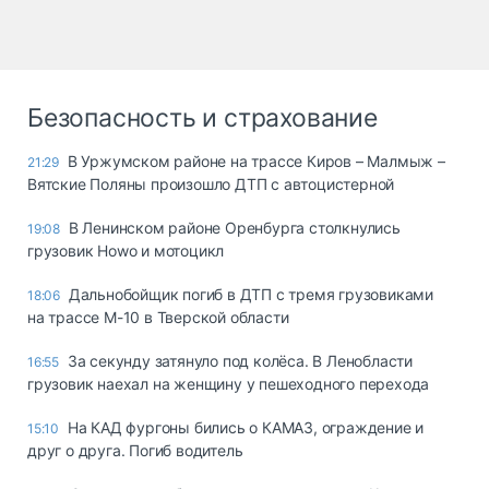
Безопасность и страхование
В Уржумском районе на трассе Киров – Малмыж –
21:29
Вятские Поляны произошло ДТП с автоцистерной
В Ленинском районе Оренбурга столкнулись
19:08
грузовик Howo и мотоцикл
Дальнобойщик погиб в ДТП с тремя грузовиками
18:06
на трассе М-10 в Тверской области
За секунду затянуло под колёса. В Ленобласти
16:55
грузовик наехал на женщину у пешеходного перехода
На КАД фургоны бились о КАМАЗ, ограждение и
15:10
друг о друга. Погиб водитель