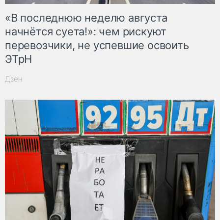
«В последнюю неделю августа
начнётся суета!»: чем рискуют
перевозчики, не успевшие освоить
ЭТрН
Дзен