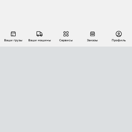
Ваши грузы
Ваши машины
Сервисы
Заказы
Профиль
АВТОМАТИЗАЦИЯ ПЕРЕВОЗОК
Площадки
Заказы
Торги
Тендеры
АТИ-Доки
GPS-мониторинг
АТИ Мессенджер
Цепочки грузов
API ATI.SU
ПОЛЕЗНОЕ
Расчет расстояний
БЕЗОПАСНОСТЬ
Академия ATI.SU