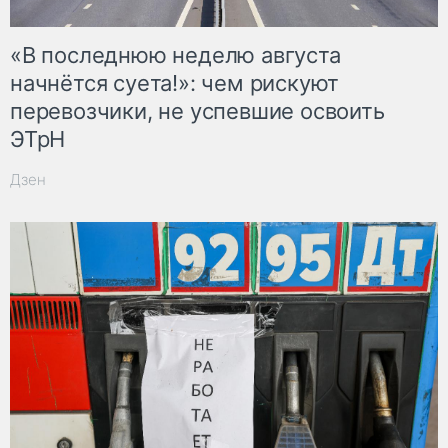
«В последнюю неделю августа
начнётся суета!»: чем рискуют
перевозчики, не успевшие освоить
ЭТрН
Дзен