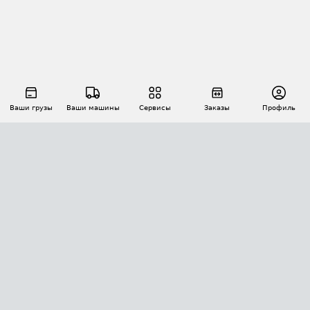
Ваши грузы
Ваши машины
Сервисы
Заказы
Профиль
АВТОМАТИЗАЦИЯ ПЕРЕВОЗОК
Площадки
Заказы
Торги
Тендеры
АТИ-Доки
GPS-мониторинг
АТИ Мессенджер
Цепочки грузов
API ATI.SU
ПОЛЕЗНОЕ
Расчет расстояний
БЕЗОПАСНОСТЬ