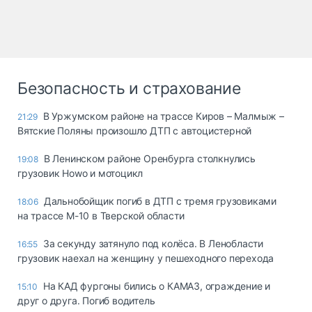
Безопасность и страхование
В Уржумском районе на трассе Киров – Малмыж –
21:29
Вятские Поляны произошло ДТП с автоцистерной
В Ленинском районе Оренбурга столкнулись
19:08
грузовик Howo и мотоцикл
Дальнобойщик погиб в ДТП с тремя грузовиками
18:06
на трассе М-10 в Тверской области
За секунду затянуло под колёса. В Ленобласти
16:55
грузовик наехал на женщину у пешеходного перехода
На КАД фургоны бились о КАМАЗ, ограждение и
15:10
друг о друга. Погиб водитель