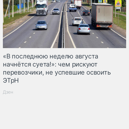
«В последнюю неделю августа
начнётся суета!»: чем рискуют
перевозчики, не успевшие освоить
ЭТрН
Дзен