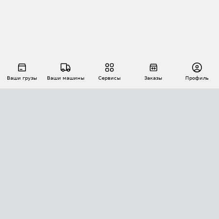
Ваши грузы
Ваши машины
Сервисы
Заказы
Профиль
АВТОМАТИЗАЦИЯ ПЕРЕВОЗОК
Площадки
Заказы
Торги
Тендеры
АТИ-Доки
GPS-мониторинг
АТИ Мессенджер
Цепочки грузов
API ATI.SU
ПОЛЕЗНОЕ
Расчет расстояний
БЕЗОПАСНОСТЬ