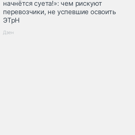
начнётся суета!»: чем рискуют
перевозчики, не успевшие освоить
ЭТрН
Дзен