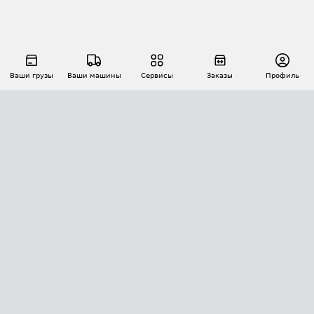
Ваши грузы
Ваши машины
Сервисы
Заказы
Профиль
АВТОМАТИЗАЦИЯ ПЕРЕВОЗОК
Площадки
Заказы
Торги
Тендеры
АТИ-Доки
GPS-мониторинг
АТИ Мессенджер
Цепочки грузов
API ATI.SU
ПОЛЕЗНОЕ
Расчет расстояний
БЕЗОПАСНОСТЬ
Академия ATI.SU
ATI.SU о безопасности
Звезды ATI.SU на вашем сайте
КОНТАКТЫ И ТАРИФЫ