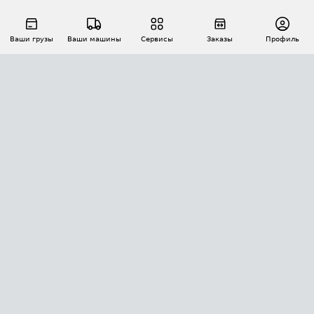
Ваши грузы
Ваши машины
Сервисы
Заказы
Профиль
АВТОМАТИЗАЦИЯ ПЕРЕВОЗОК
Площадки
Заказы
Торги
Тендеры
АТИ-Доки
GPS-мониторинг
АТИ Мессенджер
Цепочки грузов
API ATI.SU
ПОЛЕЗНОЕ
Расчет расстояний
БЕЗОПАСНОСТЬ
Академия ATI.SU
ATI.SU о безопасности
Звезды ATI.SU на вашем сайте
КОНТАКТЫ И ТАРИФЫ
Памятка по проверке контрагентов
Индекс ATI.SU FTL РФ
О системе ATI.SU
Светофор+
Средние ставки
ИНФОРМАЦИЯ
Контактная информация