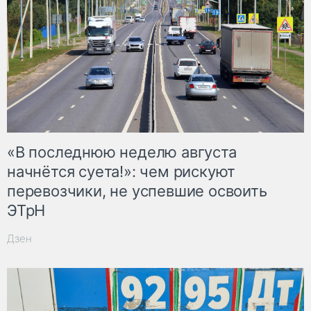
«В последнюю неделю августа
начнётся суета!»: чем рискуют
перевозчики, не успевшие освоить
ЭТрН
Дзен