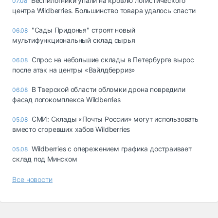
Беспилотники упали на кровлю логистического
07.08
центра Wildberries. Большинство товара удалось спасти
"Сады Придонья" строят новый
06.08
мультифункциональный склад сырья
Спрос на небольшие склады в Петербурге вырос
06.08
после атак на центры «Вайлдберриз»
В Тверской области обломки дрона повредили
06.08
фасад логокомплекса Wildberries
СМИ: Склады «Почты России» могут использовать
05.08
вместо сгоревших хабов Wildberries
Wildberries с опережением графика достраивает
05.08
склад под Минском
Все новости