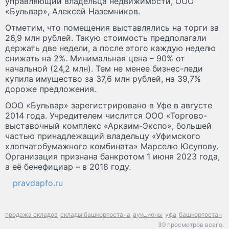
управляющий владельца недвижимости, ООО
«Бульвар», Алексей Наземников.
Отметим, что помещения выставлялись на торги за
26,9 млн рублей. Такую стоимость предполагали
держать две недели, а после этого каждую неделю
снижать на 2%. Минимальная цена – 90% от
начальной (24,2 млн). Тем не менее бизнес-леди
купила имущество за 37,6 млн рублей, на 39,7%
дороже предложения.
ООО «Бульвар» зарегистрировано в Уфе в августе
2014 года. Учредителем числится ООО «Торгово-
выставочный комплекс «Аркаим-Экспо», большей
частью принадлежащий владельцу «Уфимского
хлопчатобумажного комбината» Марселю Юсупову.
Организация признана банкротом 1 июня 2023 года,
а её бенефициар – в 2018 году.
pravdapfo.ru
продажа складов
склады башкортостана
аукционы
уфа
башкортостан
39 просмотров всего.