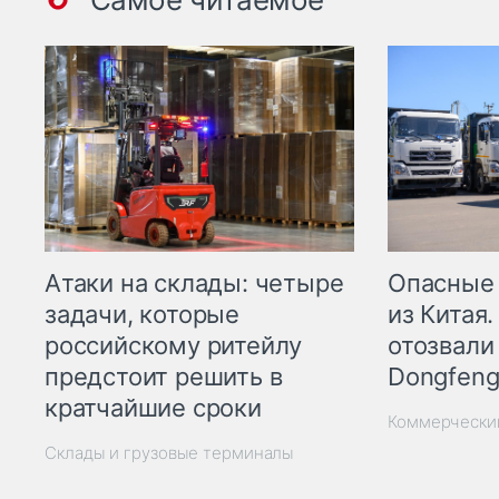
Опасные
Атаки на склады: четыре
из Китая.
задачи, которые
отозвали
российскому ритейлу
Dongfeng
предстоит решить в
кратчайшие сроки
Коммерчески
Склады и грузовые терминалы