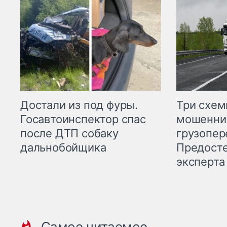
Три схе
Достали из под фуры.
мошенни
Госавтоинспектор спас
грузопер
после ДТП собаку
Предост
дальнобойщика
эксперта
Самое читаемое