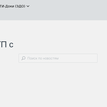
ТИ-Доки (ЭДО)
ТП с