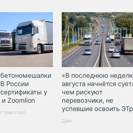
 бетономешалки
«В последнюю недел
 В России
августа начнётся суета
 сертификаты у
чем рискуют
 и Zoomlion
перевозчики, не
успевшие освоить ЭТ
й транспорт
Дзен