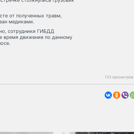
встречке столкнулись грузовик
сте от полученных травм,
ван медиками.
тно, сотрудники ГИБДД
ее время движение по данному
осе.
133 просмотров 