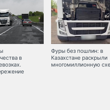
мы
Фуры без пошлин: в
чества в
Казахстане раскрыли
евозках.
многомиллионную сх
ережение