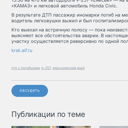
15:30 на 470 км автодороги Р-257 «Енисей» — на 
«КАМАЗ» и легковой автомобиль Honda Civic.
В результате ДТП пассажир иномарки погиб на ме
водитель легковушки выжил и был госпитализиро
Кто выехал на встречную полосу — пока неизвес
выясняют все обстоятельства аварии. В настоящ
участку осуществляется реверсивно по одной пол
krsk.aif.ru
дтп с погибшими
р-257
красноярский край
ОБСУДИТЬ
Публикации по теме