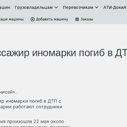
ашин
Грузовладельцам
Перевозчикам
АТИ-Доки
А
Ваши машины
Добавить машину
Заказы
ссажир иномарки погиб в Д
нисей».
р иномарки погиб в ДТП с
варии работают сотрудники
рия произошла 22 мая около