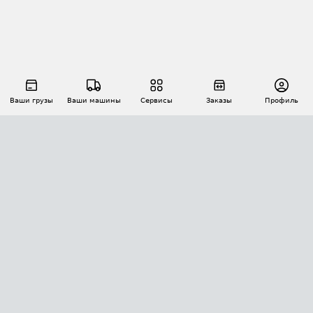
Ваши грузы
Ваши машины
Сервисы
Заказы
Профиль
АВТОМАТИЗАЦИЯ ПЕРЕВОЗОК
Площадки
Заказы
Торги
Тендеры
АТИ-Доки
GPS-мониторинг
АТИ Мессенджер
Цепочки грузов
API ATI.SU
ПОЛЕЗНОЕ
Расчет расстояний
БЕЗОПАСНОСТЬ
Академия ATI.SU