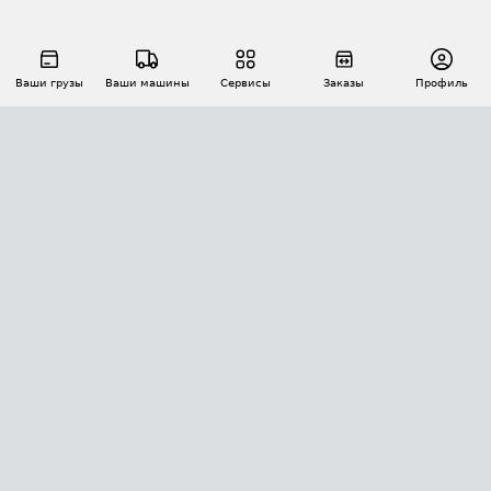
Ваши грузы
Ваши машины
Сервисы
Заказы
Профиль
АВТОМАТИЗАЦИЯ ПЕРЕВОЗОК
Площадки
Заказы
Торги
Тендеры
АТИ-Доки
GPS-мониторинг
АТИ Мессенджер
Цепочки грузов
API ATI.SU
ПОЛЕЗНОЕ
Расчет расстояний
БЕЗОПАСНОСТЬ
Академия ATI.SU
ATI.SU о безопасности
Звезды ATI.SU на вашем сайте
КОНТАКТЫ И ТАРИФЫ
Памятка по проверке контрагентов
Индекс ATI.SU FTL РФ
О системе ATI.SU
Светофор+