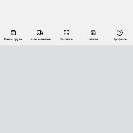
Ваши грузы
Ваши машины
Сервисы
Заказы
Профиль
АВТОМАТИЗАЦИЯ ПЕРЕВОЗОК
Площадки
Заказы
Торги
Тендеры
АТИ-Доки
GPS-мониторинг
АТИ Мессенджер
Цепочки грузов
API ATI.SU
ПОЛЕЗНОЕ
Расчет расстояний
БЕЗОПАСНОСТЬ
Академия ATI.SU
ATI.SU о безопасности