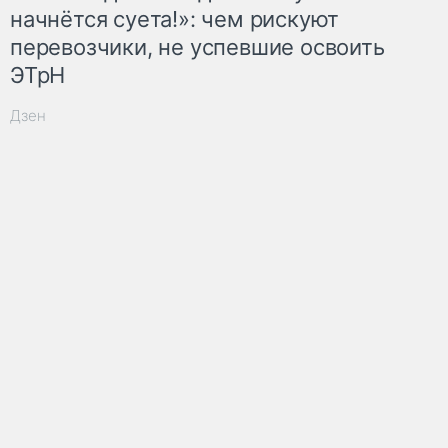
начнётся суета!»: чем рискуют
перевозчики, не успевшие освоить
ЭТрН
Дзен