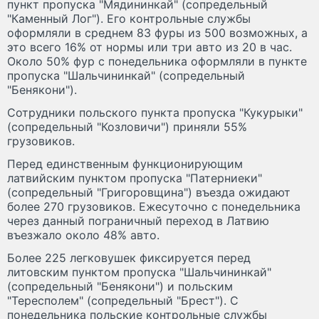
пункт пропуска "Мядининкай" (сопредельный
"Каменный Лог"). Его контрольные службы
оформляли в среднем 83 фуры из 500 возможных, а
это всего 16% от нормы или три авто из 20 в час.
Около 50% фур с понедельника оформляли в пункте
пропуска "Шальчининкай" (сопредельный
"Бенякони").
Сотрудники польского пункта пропуска "Кукурыки"
(сопредельный "Козловичи") приняли 55%
грузовиков.
Перед единственным функционирующим
латвийским пунктом пропуска "Патерниеки"
(сопредельный "Григоровщина") въезда ожидают
более 270 грузовиков. Ежесуточно с понедельника
через данный пограничный переход в Латвию
въезжало около 48% авто.
Более 225 легковушек фиксируется перед
литовским пунктом пропуска "Шальчининкай"
(сопредельный "Бенякони") и польским
"Тересполем" (сопредельный "Брест"). С
понедельника польские контрольные службы