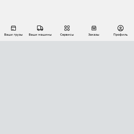
Ваши грузы
Ваши машины
Сервисы
Заказы
Профиль
АВТОМАТИЗАЦИЯ ПЕРЕВОЗОК
Площадки
Заказы
Торги
Тендеры
АТИ-Доки
GPS-мониторинг
АТИ Мессенджер
Цепочки грузов
API ATI.SU
ПОЛЕЗНОЕ
Расчет расстояний
БЕЗОПАСНОСТЬ
Академия ATI.SU
ATI.SU о безопасности
Звезды ATI.SU на вашем сайте
КОНТАКТЫ И ТАРИФЫ