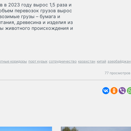
 в 2023 году вырос 1,5 раза и
 объем перевозок грузов вырос
евозимые грузы – бумага и
тания, древесина и изделия из
ты животного происхождения и
ртные коридоры
порт курык
сотрудничество
казахстан
китай
азербайджан
77 просмотров 