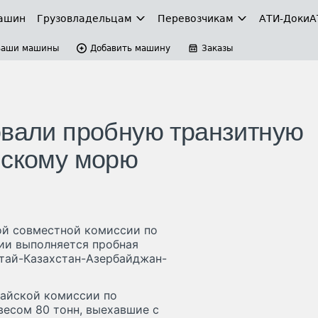
ашин
Грузовладельцам
Перевозчикам
АТИ-Доки
А
Ваши машины
Добавить машину
Заказы
овали пробную транзитную
йскому морю
ой совместной комиссии по
ии выполняется пробная
итай-Казахстан-Азербайджан-
тайской комиссии по
весом 80 тонн, выехавшие с