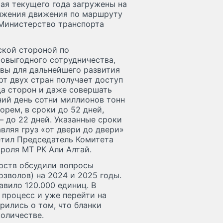
ая текущего года загружены на
олжения движения по маршруту
 Министерство транспорта
ской стороной по
овыгодного сотрудничества,
вы для дальнейшего развития
рт двух стран получает доступ
да сторон и даже совершать
ний день сотни миллионов тонн
орем, в сроки до 52 дней,
 до 22 дней. Указанные сроки
вляя груз «от двери до двери»
етил Председатель Комитета
роля МТ РК Али Алтай.
арств обсудили вопросы
зволов) на 2024 и 2025 годы.
авило 120.000 единиц. В
процесс и уже перейти на
ились о том, что бланки
оличестве.