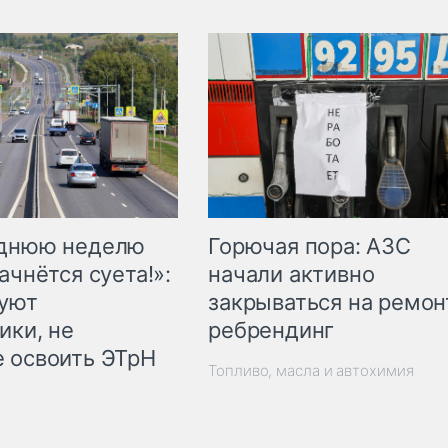
Горючая пора: АЗС
еднюю неделю
начали активно
ачнётся суета!»:
закрываться на ремон
куют
ребрендинг
ики, не
 освоить ЭТрН
Топливо, масла и автохимия