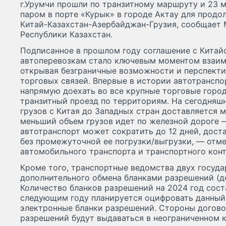
г.Урумчи прошли по транзитному маршруту и 23 м
паром в порте «Курык» в городе Актау для прод
Китай-Казахстан-Азербайджан-Грузия, сообщает
Республики Казахстан.
Подписанное в прошлом году соглашение с Китай
автоперевозкам стало ключевым моментом взаим
открывая безграничные возможности и перспекти
торговых связей. Впервые в истории автотранспо
напрямую доехать во все крупные торговые горо
транзитный проезд по территориям. На сегодняш
грузов с Китая до Западных стран доставляется м
меньший объем грузов идет по железной дороге —
автотранспорт может сократить до 12 дней, доста
без промежуточной ее погрузки/выгрузки, — отм
автомобильного транспорта и транспортного конт
Кроме того, транспортные ведомства двух госуд
дополнительного обмена бланками разрешений (до
Количество бланков разрешений на 2024 год сост
следующим году планируется оцифровать данный 
электронные бланки разрешений. Стороны договор
разрешений будут выдаваться в неограниченном к