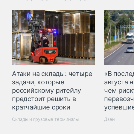
Атаки на склады: четыре
«В посл
задачи, которые
августа н
российскому ритейлу
чем рис
предстоит решить в
перевозч
кратчайшие сроки
успевшие
Склады и грузовые терминалы
Дзен