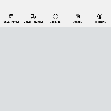
Ваши грузы
Ваши машины
Сервисы
Заказы
Профиль
АВТОМАТИЗАЦИЯ ПЕРЕВОЗОК
Площадки
Заказы
Торги
Тендеры
АТИ-Доки
GPS-мониторинг
АТИ Мессенджер
Цепочки грузов
API ATI.SU
ПОЛЕЗНОЕ
Расчет расстояний
БЕЗОПАСНОСТЬ
Академия ATI.SU
ATI.SU о безопасности
Звезды ATI.SU на вашем сайте
КОНТАКТЫ И ТАРИФЫ
Памятка по проверке контрагентов
Индекс ATI.SU FTL РФ