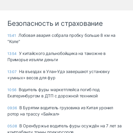
Безопасность и страхование
Лобовая авария собрала пробку больше 8 км на
15:41
"Коле"
У китайского дальнобойщика на таможне в
13:54
Приморье изъяли деньги
Ha въeздax в Улaн-Удэ зaвepшaют ycтaнoвкy
13:07
«yмныx» вecoв для фyp
Водитель фуры маркетплейса погиб под
10:56
Екатеринбургом в ДТП с дорожной техникой
В Бурятии водитель грузовика из Китая уронил
09:36
ротор на трассу «Байкал»
В Оренбуржье водитель фуры осуждён на 7 лет за
05.08
контрабанду тонны прекурсоров