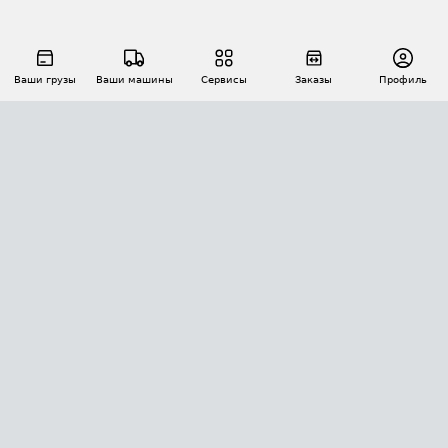
Ваши грузы
Ваши машины
Сервисы
Заказы
Профиль
АВТОМАТИЗАЦИЯ ПЕРЕВОЗОК
Площадки
Заказы
Торги
Тендеры
АТИ-Доки
GPS-мониторинг
АТИ Мессенджер
Цепочки грузов
API ATI.SU
ПОЛЕЗНОЕ
Расчет расстояний
БЕЗОПАСНОСТЬ
Академия ATI.SU
ATI.SU о безопасности
Звезды ATI.SU на вашем сайте
КОНТАКТЫ И ТАРИФЫ
Памятка по проверке контрагентов
Индекс ATI.SU FTL РФ
О системе ATI.SU