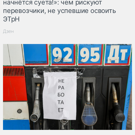
начнётся суета!»: чем рискуют
перевозчики, не успевшие освоить
ЭТрН
Дзен