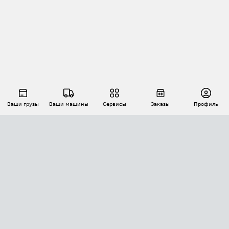
Ваши грузы
Ваши машины
Сервисы
Заказы
Профиль
АВТОМАТИЗАЦИЯ ПЕРЕВОЗОК
Площадки
Заказы
Торги
Тендеры
АТИ-Доки
GPS-мониторинг
АТИ Мессенджер
Цепочки грузов
API ATI.SU
ПОЛЕЗНОЕ