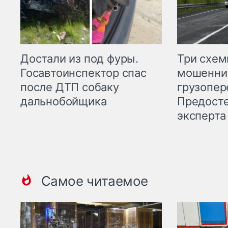
Три схе
Достали из под фуры.
мошенни
Госавтоинспектор спас
грузопер
после ДТП собаку
Предост
дальнобойщика
эксперта
Самое читаемое