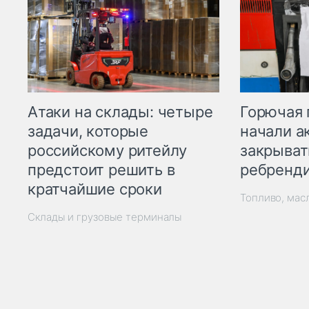
Горючая 
Атаки на склады: четыре
начали а
задачи, которые
закрыват
российскому ритейлу
ребренд
предстоит решить в
кратчайшие сроки
Топливо, мас
Склады и грузовые терминалы