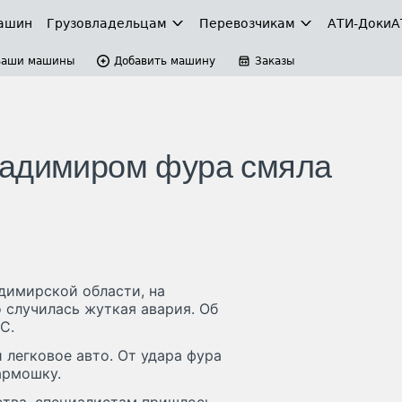
ашин
Грузовладельцам
Перевозчикам
АТИ-Доки
А
Ваши машины
Добавить машину
Заказы
ладимиром фура смяла
димирской области, на
 случилась жуткая авария. Об
С.
 легковое авто. От удара фура
армошку.