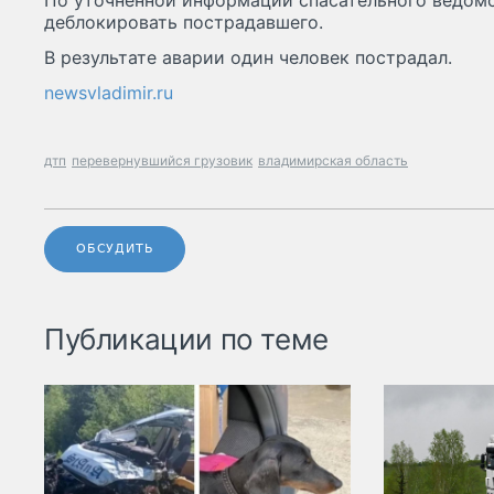
По уточнённой информации спасательного ведом
деблокировать пострадавшего.
В результате аварии один человек пострадал.
newsvladimir.ru
дтп
перевернувшийся грузовик
владимирская область
ОБСУДИТЬ
Публикации по теме