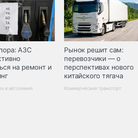
пора: АЗС
Рынок решит сам:
ктивно
перевозчики — о
ься на ремонт и
перспективах нового
инг
китайского тягача
ла и автохимия
Коммерческий транспорт