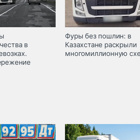
мы
Фуры без пошлин: в
чества в
Казахстане раскрыли
евозках.
многомиллионную сх
ережение