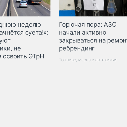
Горючая пора: АЗС
еднюю неделю
начали активно
ачнётся суета!»:
закрываться на ремон
куют
ребрендинг
ики, не
 освоить ЭТрН
Топливо, масла и автохимия