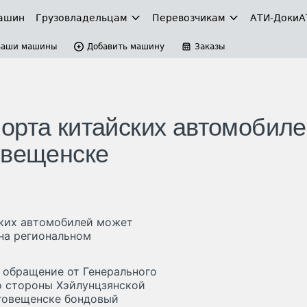
ашин
Грузовладельцам
Перевозчикам
АТИ-Доки
А
Ваши машины
Добавить машину
Заказы
орта китайских автомобиле
овещенске
ких автомобилей может
на региональном
о обращение от Генерального
о стороны Хэйлунцзянской
аговещенске бондовый