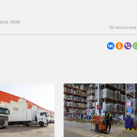
ласть
китай
86 просмотров 