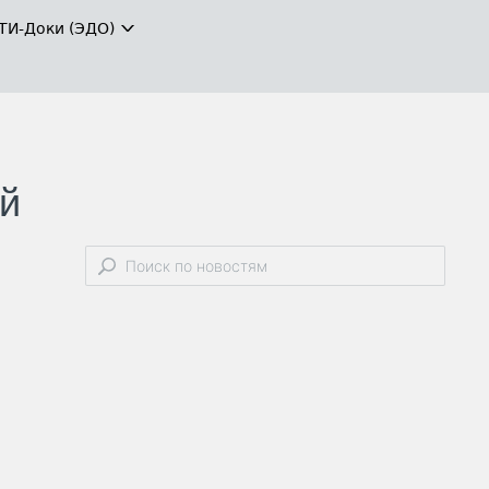
ТИ-Доки (ЭДО)
й