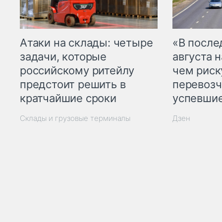
Атаки на склады: четыре
«В посл
задачи, которые
августа н
российскому ритейлу
чем рис
предстоит решить в
перевозч
кратчайшие сроки
успевшие
Склады и грузовые терминалы
Дзен