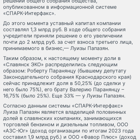
решении общего собрания общества,
опубликованном в информационной системе
«СПАРК-Интерфакс».
До этого момента уставный капитал компании
составлял 1,3 млрд руб. В ходе общего собрания
учредители приняли решение о его увеличении
почти до 2 млрд руб. за счет взноса третьего лица,
принимаемого в бизнес,— Луизы Папазян.
Таким образом, к настоящему моменту доли в
«Славянск ЭКО» распределились следующим
образом: Роберту Паранянцу (бывшему депутату
Законодательного собрания Краснодарского края)
сейчас принадлежит доля в 50,25% (до сделки у
него было 75%), его брату Валерию Паранянцу –
16,75% (было 25%). Еще 33% — у Луизы Папазян.
Согласно данным системы «СПАРК-Интерфакс»
Луиза Папазян является владелицей половинных
долей в славянских компаниях, занимающихся
торговлей бензином и дизельным топливом, ООО
«АЗС-Юг» (доход организации по итогам 2023 года
составил 1,9 млрд руб.) и ООО «Фавор Плюс» (доход