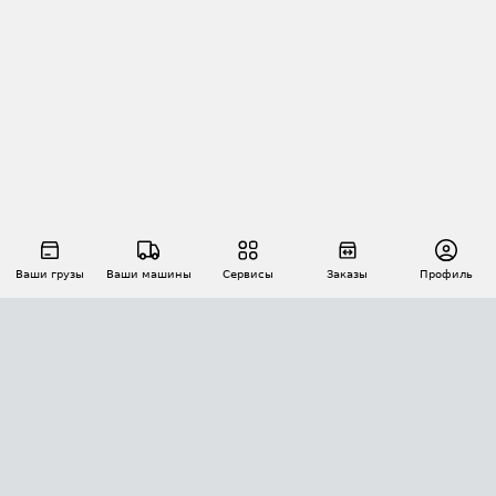
Ваши грузы
Ваши машины
Сервисы
Заказы
Профиль
АВТОМАТИЗАЦИЯ ПЕРЕВОЗОК
Площадки
Заказы
Торги
Тендеры
АТИ-Доки
GPS-мониторинг
АТИ Мессенджер
Цепочки грузов
API ATI.SU