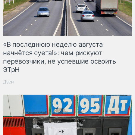
«В последнюю неделю августа
начнётся суета!»: чем рискуют
перевозчики, не успевшие освоить
ЭТрН
Дзен