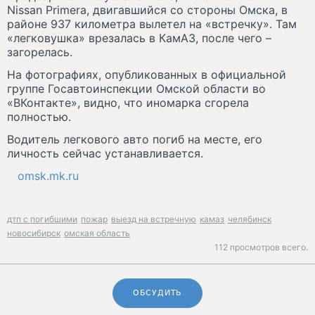
Nissan Primera, двигавшийся со стороны Омска, в
районе 937 километра вылетел на «встречку». Там
«легковушка» врезалась в КамАЗ, после чего –
загорелась.
На фотографиях, опубликованных в официальной
группе Госавтоинспекции Омской области во
«ВКонтакте», видно, что иномарка сгорела
полностью.
Водитель легкового авто погиб на месте, его
личность сейчас устанавливается.
omsk.mk.ru
дтп с погибшими
пожар
выезд на встречную
камаз
челябинск
новосибирск
омская область
112 просмотров всего.
ОБСУДИТЬ