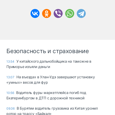
Безопасность и страхование
У китайского дальнобойщика на таможне в
13:54
Приморье изъяли деньги
Ha въeздax в Улaн-Удэ зaвepшaют ycтaнoвкy
13:07
«yмныx» вecoв для фyp
Водитель фуры маркетплейса погиб под
10:56
Екатеринбургом в ДТП с дорожной техникой
В Бурятии водитель грузовика из Китая уронил
09:36
ротор на трассу «Байкал»