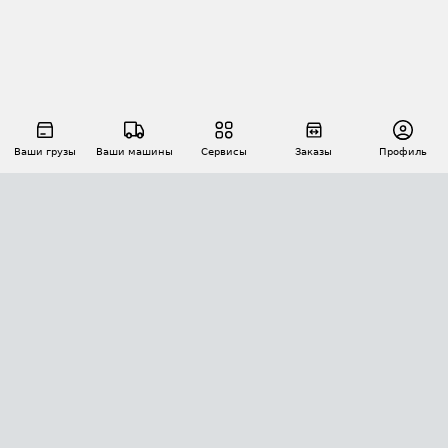
Ваши грузы
Ваши машины
Сервисы
Заказы
Профиль
АВТОМАТИЗАЦИЯ ПЕРЕВОЗОК
Площадки
Заказы
Торги
Тендеры
АТИ-Доки
GPS-мониторинг
АТИ Мессенджер
Цепочки грузов
API ATI.SU
ПОЛЕЗНОЕ
Расчет расстояний
БЕЗОПАСНОСТЬ
Академия ATI.SU