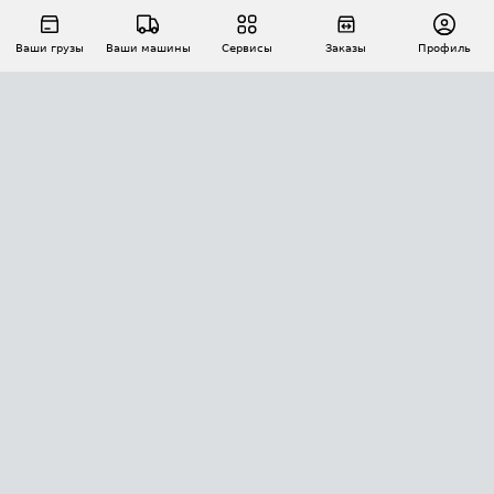
Ваши грузы
Ваши машины
Сервисы
Заказы
Профиль
АВТОМАТИЗАЦИЯ ПЕРЕВОЗОК
Площадки
Заказы
Торги
Тендеры
АТИ-Доки
GPS-мониторинг
АТИ Мессенджер
Цепочки грузов
API ATI.SU
ПОЛЕЗНОЕ
Расчет расстояний
БЕЗОПАСНОСТЬ
Академия ATI.SU
ATI.SU о безопасности
Звезды ATI.SU на вашем сайте
КОНТАКТЫ И ТАРИФЫ
Памятка по проверке контрагентов
Индекс ATI.SU FTL РФ
О системе ATI.SU
Светофор+
Средние ставки
ИНФОРМАЦИЯ
Контактная информация
Страхование