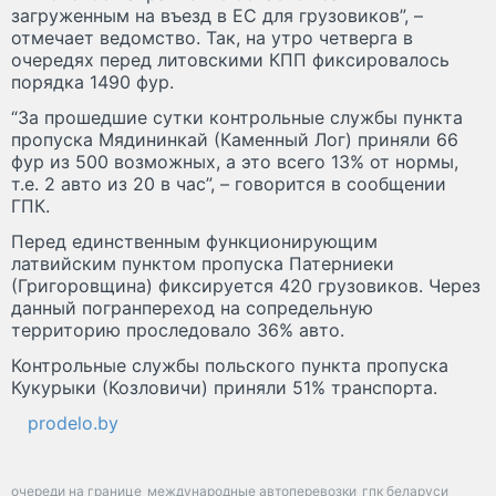
загруженным на въезд в ЕС для грузовиков”, –
отмечает ведомство. Так, на утро четверга в
очередях перед литовскими КПП фиксировалось
порядка 1490 фур.
“За прошедшие сутки контрольные службы пункта
пропуска Мядининкай (Каменный Лог) приняли 66
фур из 500 возможных, а это всего 13% от нормы,
т.е. 2 авто из 20 в час”, – говорится в сообщении
ГПК.
Перед единственным функционирующим
латвийским пунктом пропуска Патерниеки
(Григоровщина) фиксируется 420 грузовиков. Через
данный погранпереход на сопредельную
территорию проследовало 36% авто.
Контрольные службы польского пункта пропуска
Кукурыки (Козловичи) приняли 51% транспорта.
prodelo.by
очереди на границе
международные автоперевозки
гпк беларуси